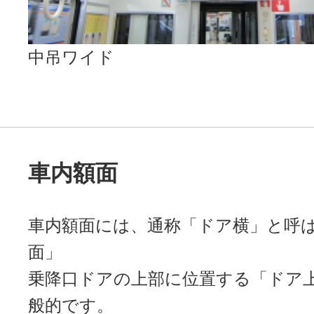
中吊ワイド
車内額面
車内額面には、通称「ドア横」と呼
面」
乗降口ドアの上部に位置する「ドア
般的です。