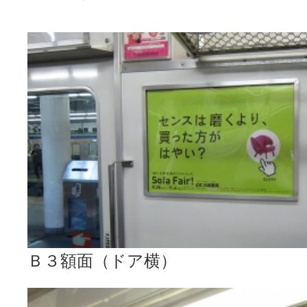
Ｂ３額面（ドア横）