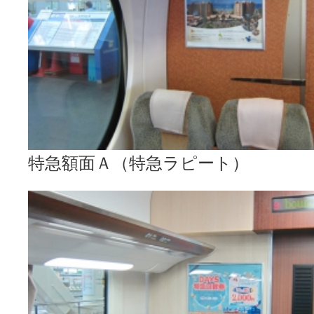
特急額面Ａ（特急ラピート）